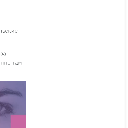
ельские
-за
енно там