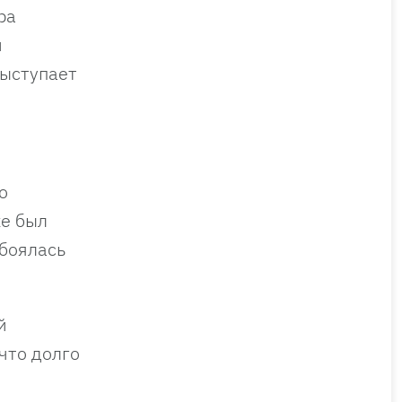
ра
и
выступает
о
же был
 боялась
й
что долго