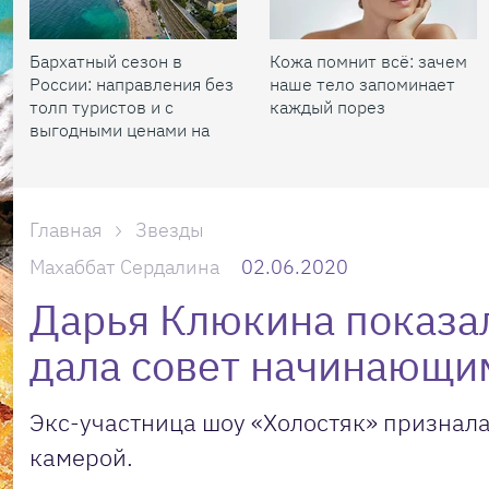
Бархатный сезон в
Кожа помнит всё: зачем
России: направления без
наше тело запоминает
толп туристов и с
каждый порез
выгодными ценами на
жилье
Главная
Звезды
Махаббат Сердалина
02.06.2020
Дарья Клюкина показал
дала совет начинающи
Экс-участница шоу «Холостяк» признала
камерой.