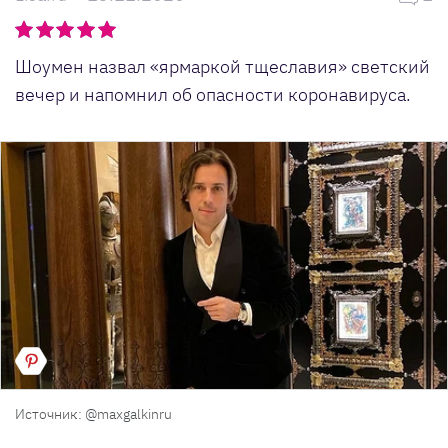
Шоумен назвал «ярмаркой тщеславия» светский
вечер и напомнил об опасности коронавируса.
Источник: @maxgalkinru