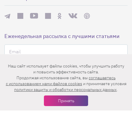
Еженедельная рассылка с лучшими статьями
Наш сайт использует файлы cookies, чтобы улучшить работу
и повысить эффективность сайта.
Продолжая использование сайта, вы
соглашаетесь
Нажимая на кнопку «Подписаться», вы принимаете условия
c использованием нами файлов cookies
и принимаете условия
пользовательского соглашения
,
политики конфиденциальности
и
политики защиты и обработки персональных данных
.
правила рассылок
.
Принять
Нашли ошибку? Выделите ее и нажмите
Ctrl+Enter
© 2026 АО «БКМ», ОГРН 1027739494584, ИНН 7705056238