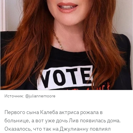
Источник: @juliannemoore
Первого сына Калеба актриса рожала в
больнице, а вот уже дочь Лив появилась дома.
Оказалось, что так на Джулианну повлиял