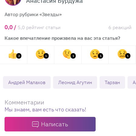
Анастасия Бурдужа
Автор рубрики «Звезды»
0,0 /
5,0 рейтинг статьи
6 реакций
Какое впечатление произвела на вас эта статья?
2
1
1
1
1
Андрей Малахов
Леонид Агутин
Тарзан
А
Комментарии
Мы знаем, вам есть что сказать!
Написать