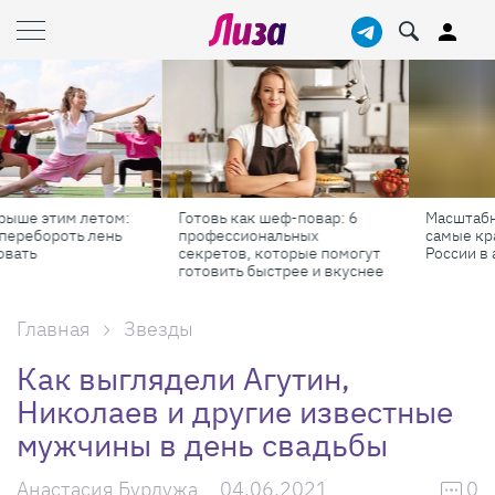
Готовь как шеф-повар: 6
Масштабные приключения:
профессиональных
самые красивые фестивали
секретов, которые помогут
России в августе
готовить быстрее и вкуснее
Главная
Звезды
Как выглядели Агутин,
Николаев и другие известные
мужчины в день свадьбы
Анастасия Бурдужа
04.06.2021
0