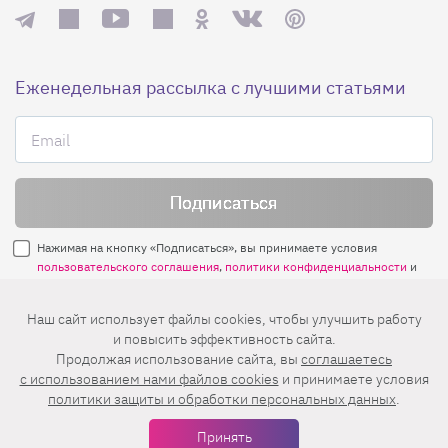
Еженедельная рассылка с лучшими статьями
Нажимая на кнопку «Подписаться», вы принимаете условия
пользовательского соглашения
,
политики конфиденциальности
и
правила рассылок
.
Наш сайт использует файлы cookies, чтобы улучшить работу
и повысить эффективность сайта.
Нашли ошибку? Выделите ее и нажмите
Продолжая использование сайта, вы
соглашаетесь
Ctrl+Enter
c использованием нами файлов cookies
и принимаете условия
политики защиты и обработки персональных данных
.
© 2026 АО «БКМ», ОГРН 1027739494584, ИНН 7705056238
127018, Москва, ул. Полковая, д. 3, стр. 4, помещение I, комн. 23
Принять
16+