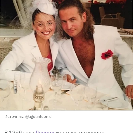
Источник: @agutinleonid
В 1999 году
Леонид
женился на певице