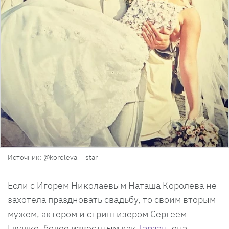
Источник: @koroleva__star
Если с Игорем Николаевым Наташа Королева не
захотела праздновать свадьбу, то своим вторым
мужем, актером и стриптизером Сергеем
Глушко, более известным как
Тарзан
, она