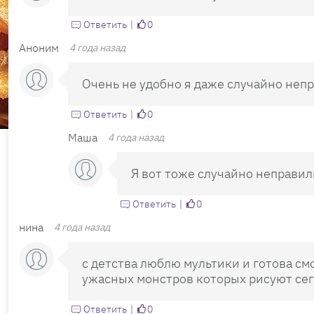
Ответить
0
Аноним
4 года назад
Очень не удобно я даже случайно неп
Ответить
0
Маша
4 года назад
Я вот тоже случайно неправил
Ответить
0
нина
4 года назад
с детства люблю мультики и готова см
ужасных монстров которых рисуют се
Ответить
0