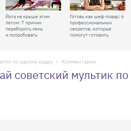
Йога на крыше этим
Готовь как шеф-повар: 6
летом: 7 причин
профессиональных
перебороть лень
секретов, которые
и попробовать
помогут готовить
быстрее и вкуснее
льтик по одному кадру
Комментарии
ай советский мультик по