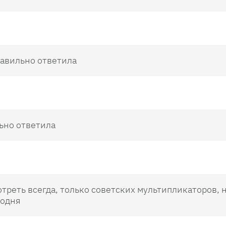
равильно ответила
ьно ответила
отреть всегда, только советских мультипликаторов, 
годня