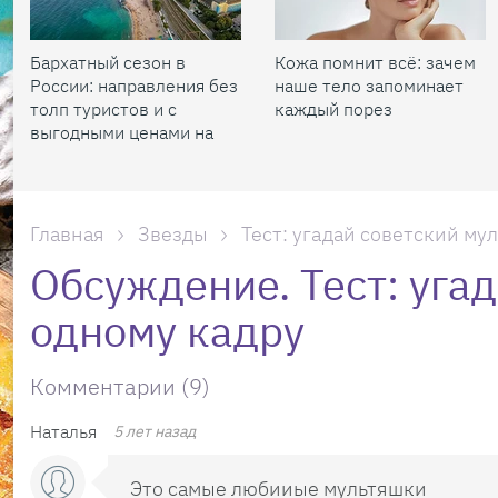
Бархатный сезон в
Кожа помнит всё: зачем
России: направления без
наше тело запоминает
толп туристов и с
каждый порез
выгодными ценами на
жилье
Главная
Звезды
Тест: угадай советский му
Обсуждение. Тест: угад
одному кадру
Комментарии (9)
Наталья
5 лет назад
Это самые любииые мультяшки