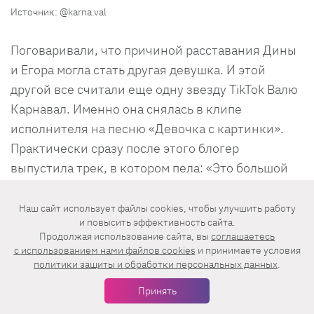
Источник: @karna.val
Поговаривали, что причиной расставания Дины
и Егора могла стать другая девушка. И этой
другой все считали еще одну звезду TikTok Валю
Карнавал. Именно она снялась в клипе
исполнителя на песню «Девочка с картинки».
Практически сразу после этого блогер
выпустила трек, в котором пела: «Это большой
секрет, его зовут Е...».
Наш сайт использует файлы cookies, чтобы улучшить работу
Тогда все решили, что она намечает на Крида.
и повысить эффективность сайта.
Продолжая использование сайта, вы
соглашаетесь
Ну, а дальше все, как всегда: совместный отдых,
c использованием нами файлов cookies
и принимаете условия
публикации в соцсетях, комментарии и…
политики защиты и обработки персональных данных
.
признание Вали.
Принять