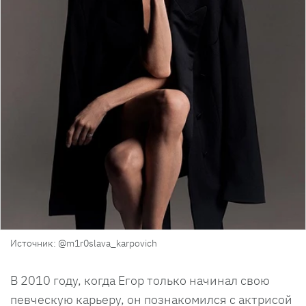
Источник: @m1r0slava_karpovich
В 2010 году, когда Егор только начинал свою
певческую карьеру, он познакомился с актрисой