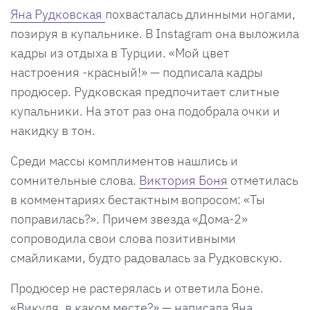
Яна Рудковская
похвасталась длинными ногами,
позируя в купальнике. В Instagram она выложила
кадры из отдыха в Турции. «Мой цвет
настроения -красный!» — подписала кадры
продюсер. Рудковская предпочитает слитные
купальники. На этот раз она подобрала очки и
накидку в тон.
Среди массы комплиментов нашлись и
сомнительные слова.
Виктория Боня
отметилась
в комментариях бестактным вопросом: «Ты
поправилась?». Причем звезда «Дома-2»
сопроводила свои слова позитивными
смайликами, будто радовалась за Рудковскую.
Продюсер не растерялась и ответила Боне.
«Викуля, в каком месте?» — написала Яна