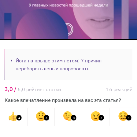
Йога на крыше этим летом: 7 причин
перебороть лень и попробовать
3,0 /
5,0 рейтинг статьи
16 реакций
Какое впечатление произвела на вас эта статья?
4
3
3
3
3