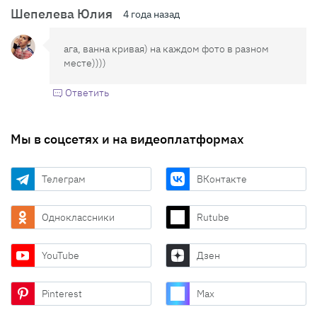
Шепелева Юлия
4 года назад
ага, ванна кривая) на каждом фото в разном
месте))))
Ответить
Мы в соцсетях и на видеоплатформах
Телеграм
ВКонтакте
Одноклассники
Rutube
YouTube
Дзен
Pinterest
Max