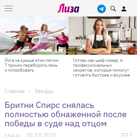
Готовь как шеф-повар: 6
Масштабные приключения:
профессиональных
самые красивые фестивали
секретов, которые помогут
России в августе
готовить быстрее и вкуснее
Главная
Звезды
Бритни Спирс снялась
полностью обнаженной после
победы в суде над отцом
Lisa.ru
01.10.2021
1