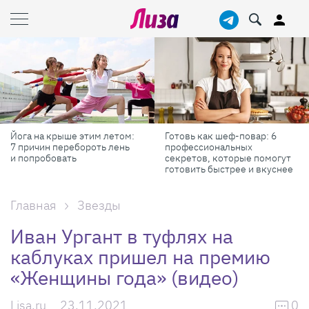
Готовь как шеф-повар: 6
Масштабные приключения:
профессиональных
самые красивые фестивали
секретов, которые помогут
России в августе
готовить быстрее и вкуснее
Главная
Звезды
Иван Ургант в туфлях на
каблуках пришел на премию
«Женщины года» (видео)
Lisa.ru
23.11.2021
0