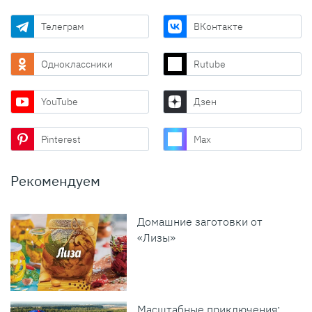
Телеграм
ВКонтакте
Одноклассники
Rutube
YouTube
Дзен
Pinterest
Max
Рекомендуем
Домашние заготовки от
«Лизы»
Масштабные приключения: