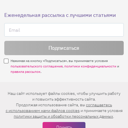
Еженедельная рассылка с лучшими статьями
Нажимая на кнопку «Подписаться», вы принимаете условия
пользовательского соглашения
,
политики конфиденциальности
и
правила рассылок
.
Нашли ошибку? Выделите ее и нажмите
Наш сайт использует файлы cookies, чтобы улучшить работу
Ctrl+Enter
и повысить эффективность сайта.
Продолжая использование сайта, вы
соглашаетесь
© 2026 АО «БКМ», ОГРН 1027739494584, ИНН 7705056238
c использованием нами файлов cookies
и принимаете условия
127018, Москва, ул. Полковая, д. 3, стр. 4, помещение I, комн. 23
политики защиты и обработки персональных данных
.
16+
Дизайн сайта —
Студия Евгения и Ольги Апрель
Принять