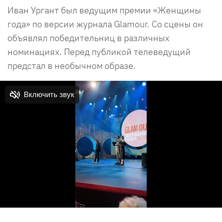
Иван Ургант был ведущим премии «Женщины
года» по версии журнала Glamour. Со сцены он
объявлял победительниц в различных
номинациях. Перед публикой телеведущий
предстал в необычном образе.