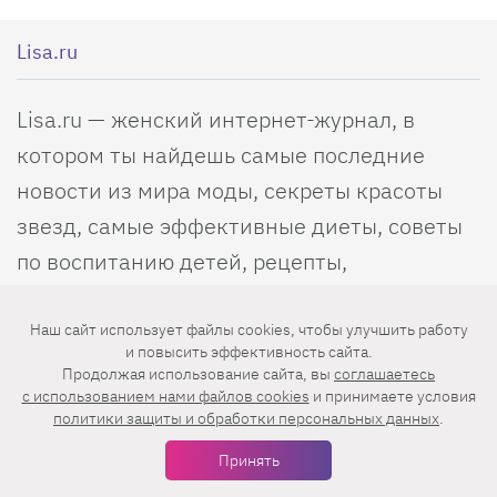
Lisa.ru
Lisa.ru — женский интернет-журнал, в
котором ты найдешь самые последние
новости из мира моды, секреты красоты
звезд, самые эффективные диеты, советы
по воспитанию детей, рецепты,
удивительные истории и трогательные
рассказы о любви. Все краски жизни для
Наш сайт использует файлы cookies, чтобы улучшить работу
и повысить эффективность сайта.
тебя!
Продолжая использование сайта, вы
соглашаетесь
c использованием нами файлов cookies
и принимаете условия
Подписаться на журнал
политики защиты и обработки персональных данных
.
Принять