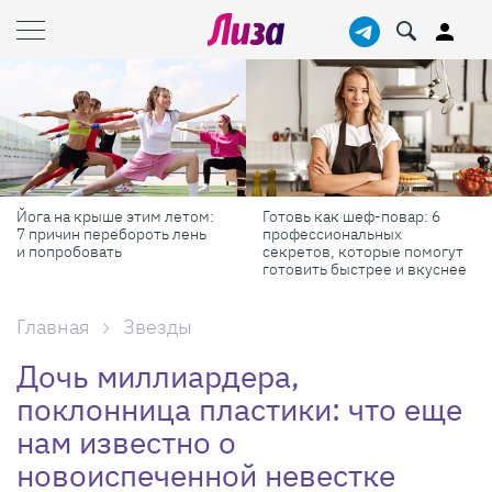
Готовь как шеф-повар: 6
Масштабные приключения:
профессиональных
самые красивые фестивали
секретов, которые помогут
России в августе
готовить быстрее и вкуснее
Главная
Звезды
Дочь миллиардера,
поклонница пластики: что еще
нам известно о
новоиспеченной невестке