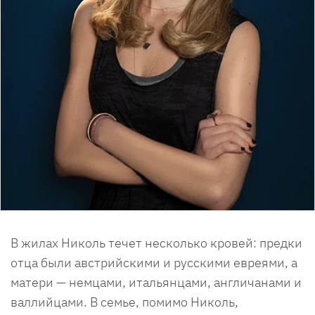
В жилах Николь течет несколько кровей: предки
отца были австрийскими и русскими евреями, а
матери — немцами, итальянцами, англичанами и
валлийцами. В семье, помимо Николь,