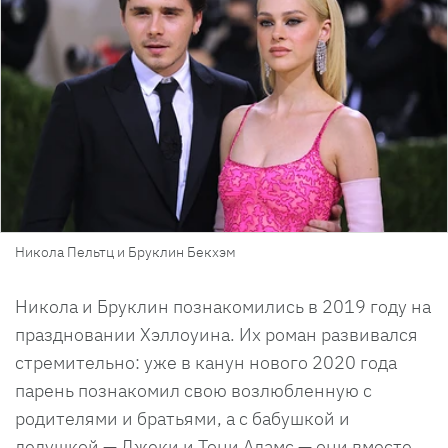
Никола Пельтц и Бруклин Бекхэм
Никола и Бруклин познакомились в 2019 году на
праздновании Хэллоуина. Их роман развивался
стремительно: уже в канун нового 2020 года
парень познакомил свою возлюбленную с
родителями и братьями, а с бабушкой и
дедушкой — Джеки и Тони Адамс — они вместе