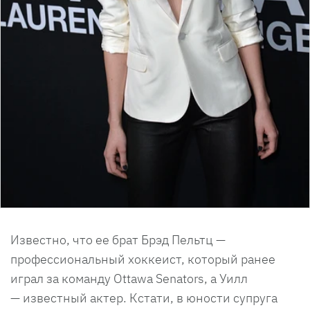
Известно, что ее брат Брэд Пельтц —
профессиональный хоккеист, который ранее
играл за команду Ottawa Senators, а Уилл
— известный актер. Кстати, в юности супруга