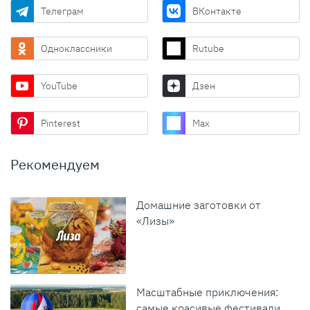
Телеграм
ВКонтакте
Одноклассники
Rutube
YouTube
Дзен
Pinterest
Max
Рекомендуем
Домашние заготовки от
«Лизы»
Масштабные приключения:
самые красивые фестивали