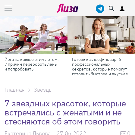
Готовь как шеф-повар: 6
Масштабные приключения:
профессиональных
самые красивые фестивали
секретов, которые помогут
России в августе
готовить быстрее и вкуснее
Главная
Звезды
7 звездных красоток, которые
встречались с женатыми и не
стесняются об этом говорить
Екатерина Львова
27.06.2022
0