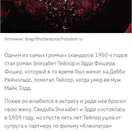
Источник: Snap/Shutterstock/Fotodom.ru
Одним из самых громких скандалов 1950-х годов
стал роман Элизабет Тейлор и Эдди Фишера.
Фишер, который в то время был женат на Дебби
Рейнольдс, помогал Тейлор, когда умер ее муж
Майк Тодд.
Позже он влюбился в актрису и ради нее бросил
свою жену. Свадьба Элизабет и Эдди состоялась
в 1959 году, но спустя пять лет Тейлор ушла от
супруга к партнеру по фильму «Клеопатра»