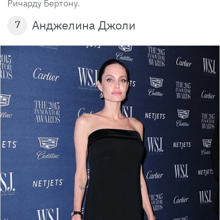
Ричарду Бертону.
Анджелина Джоли
7