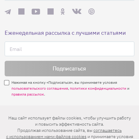
Еженедельная рассылка с лучшими статьями
Нажимая на кнопку «Подписаться», вы принимаете условия
пользовательского соглашения
,
политики конфиденциальности
и
правила рассылок
.
Нашли ошибку? Выделите ее и нажмите
Наш сайт использует файлы cookies, чтобы улучшить работу
Ctrl+Enter
и повысить эффективность сайта.
Продолжая использование сайта, вы
соглашаетесь
© 2026 АО «БКМ», ОГРН 1027739494584, ИНН 7705056238
c использованием нами файлов cookies
и принимаете условия
127018, Москва, ул. Полковая, д. 3, стр. 4, помещение I, комн. 23