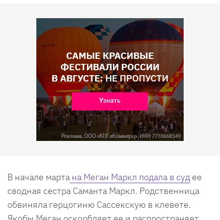
В начале марта
на Меган Маркл подала в суд
ее
сводная сестра Саманта Маркл. Родственница
обвиняла герцогиню Сассекскую в клевете.
Якобы Меган оскорбляет ее и распространяет