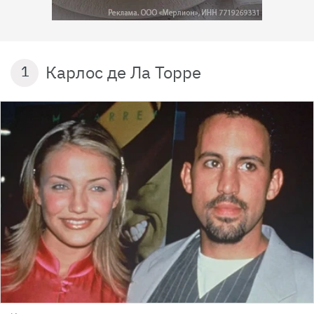
Карлос де Ла Торре
1