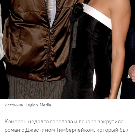
Источник: Legion-Media
Кэмерон недолго горевала и вскоре закрутила
роман с Джастином Тимберлейком, который был