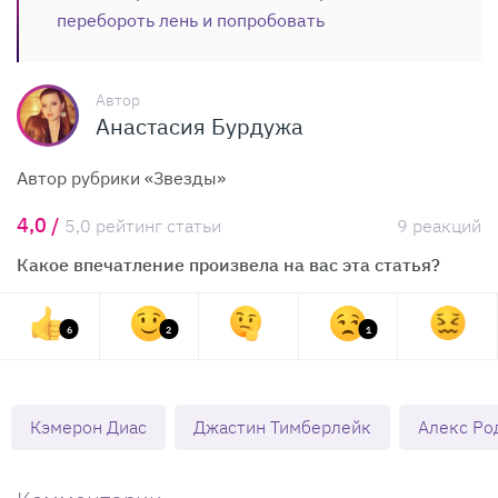
перебороть лень и попробовать
Автор
Анастасия Бурдужа
Автор рубрики «Звезды»
4,0 /
5,0 рейтинг статьи
9 реакций
Какое впечатление произвела на вас эта статья?
6
2
1
Кэмерон Диас
Джастин Тимберлейк
Алекс Ро