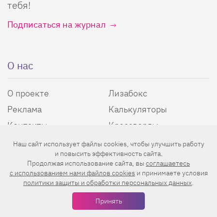
тебя!
Подписаться на журнал
О нас
О проекте
Лизабокс
Реклама
Калькуляторы
Контакты
Кроссворды
Авторы
Все теги
Наш сайт использует файлы cookies, чтобы улучшить работу
и повысить эффективность сайта.
Продолжая использование сайта, вы
соглашаетесь
Энциклопедия красоты
c использованием нами файлов cookies
и принимаете условия
политики защиты и обработки персональных данных
.
Пользовательское соглашение
Политика конфиденциальности
Принять