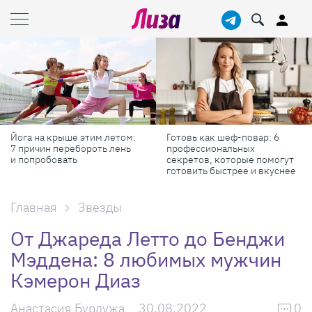
Готовь как шеф-повар: 6
Масштабные приключения:
профессиональных
самые красивые фестивали
секретов, которые помогут
России в августе
готовить быстрее и вкуснее
Главная
Звезды
От Джареда Летто до Бенджи
Мэддена: 8 любимых мужчин
Кэмерон Диаз
Анастасия Бурдужа
30.08.2022
0