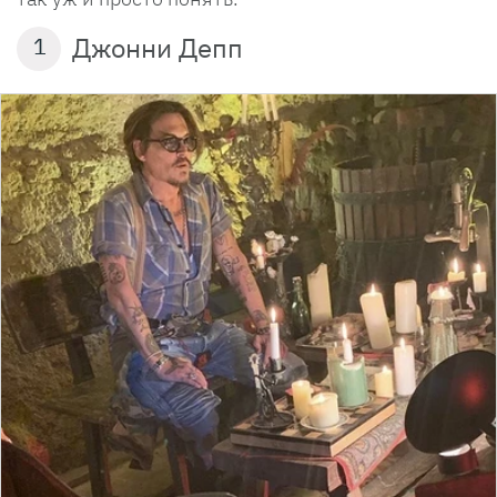
Джонни Депп
1