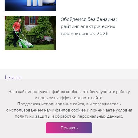
Обойдемся без бензина:
рейтинг электрических
газонокосилок 2026
Lisa.ru
Наш сайт использует файлы cookies, чтобы улучшить работу
Lisa.ru — женский интернет-журнал, в
и повысить эффективность сайта.
Продолжая использование сайта, вы
соглашаетесь
котором ты найдешь самые последние
c использованием нами файлов cookies
и принимаете условия
новости из мира моды, секреты красоты
политики защиты и обработки персональных данных
.
звезд, самые эффективные диеты, советы
Принять
по воспитанию детей, рецепты,