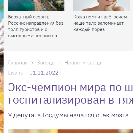
Бархатный сезон в
Кожа помнит всё: зачем
России: направления без
наше тело запоминает
толп туристов и с
каждый порез
выгодными ценами на
жилье
Главная
Звезды
Новости звезд
Lisa.ru
01.11.2022
Экс-чемпион мира по 
госпитализирован в тя
У депутата Госдумы начался отек мозга.