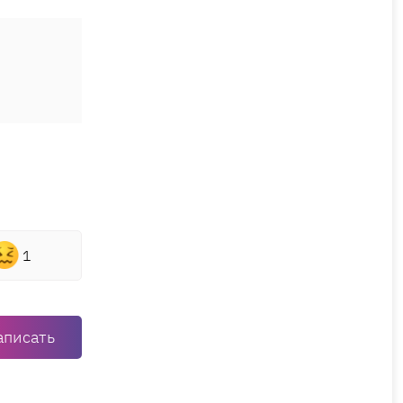
1
аписать