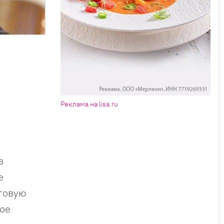
Реклама на lisa.ru
в
е
говую
ное