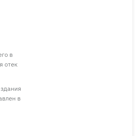
его в
я отек
 здания
авлен в