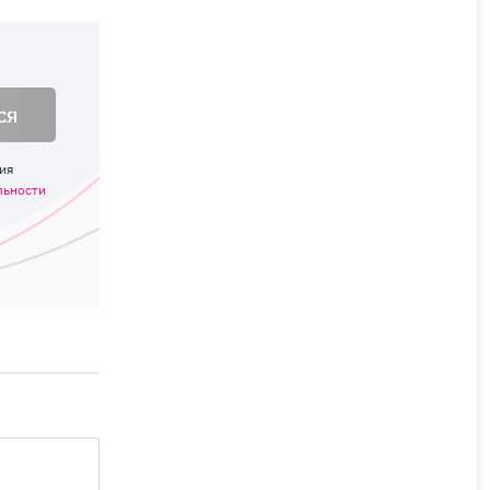
ся
ия
льности