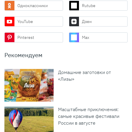
Одноклассники
Rutube
YouTube
Дзен
Pinterest
Max
Рекомендуем
Домашние заготовки от
«Лизы»
Масштабные приключения:
самые красивые фестивали
России в августе