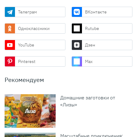
Телеграм
ВКонтакте
Одноклассники
Rutube
YouTube
Дзен
Pinterest
Max
Рекомендуем
Домашние заготовки от
«Лизы»
Масштабные приключения: