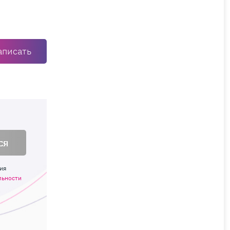
аписать
ся
ия
льности