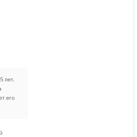
5 лет.
а
ет его
й