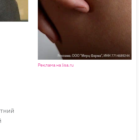
Реклама на lisa.ru
етний
й