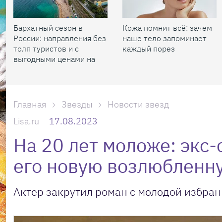
Бархатный сезон в
Кожа помнит всё: зачем
России: направления без
наше тело запоминает
толп туристов и с
каждый порез
выгодными ценами на
жилье
Главная
Звезды
Новости звезд
Lisa.ru
17.08.2023
На 20 лет моложе: экс-
его новую возлюбленн
Актер закрутил роман с молодой избран