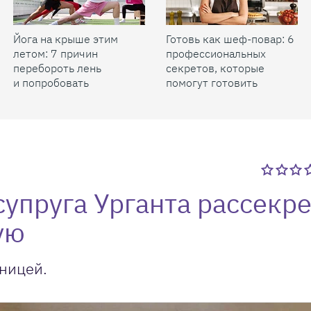
Йога на крыше этим
Готовь как шеф-повар: 6
летом: 7 причин
профессиональных
перебороть лень
секретов, которые
и попробовать
помогут готовить
быстрее и вкуснее
супруга Урганта рассекр
ую
ницей.