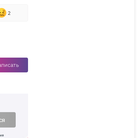
2
аписать
ся
ия