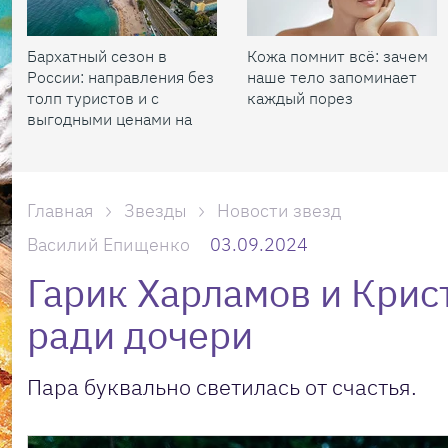
Бархатный сезон в
Кожа помнит всё: зачем
России: направления без
наше тело запоминает
толп туристов и с
каждый порез
выгодными ценами на
жилье
Главная
Звезды
Новости звезд
Василий Епищенко
03.09.2024
Гарик Харламов и Крис
ради дочери
Пара буквально светилась от счастья.