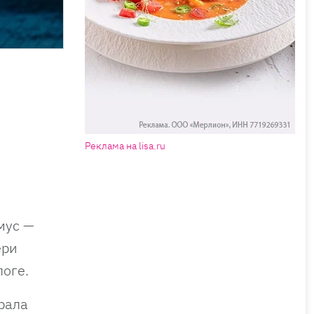
Реклама на lisa.ru
мус —
ери
оге.
рала