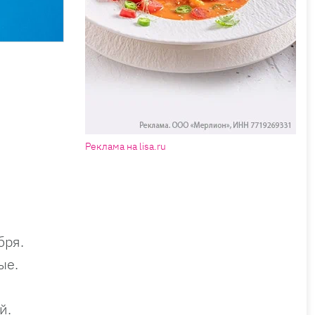
Реклама на lisa.ru
бря.
ые.
й.