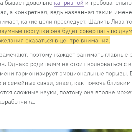
за бывает довольно
капризной
и требовательно
ая, а конкретная, ведь названная таким имен
нимает, какие цели преследует. Шалить Лиза т
езумные поступки она будет совершать по дву
 желания оказаться в центре внимания.
 замечают, поэтому жаждет занимать главные р
ев. Однако родителям не стоит волноваться с 
 имени гармонизирует эмоциональные порывы. 
 и семейные связи, знает, как помочь близким
аются сложные науки, поэтому она вполне може
азработчика.