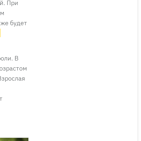
й. При
ем
оже будет
м
оли. В
возрастом
Взрослая
т