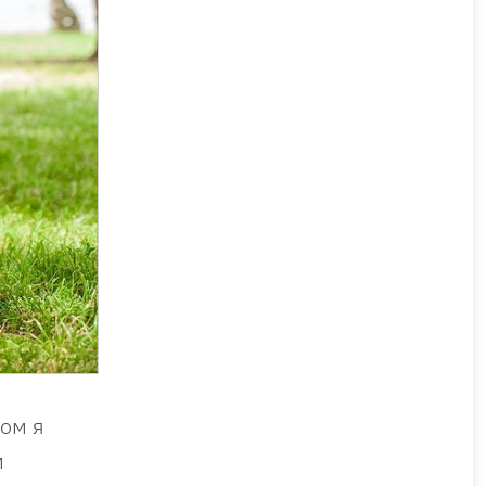
ом я
м