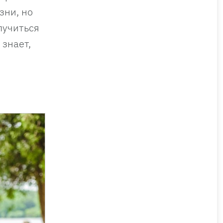
зни, но
лучиться
 знает,