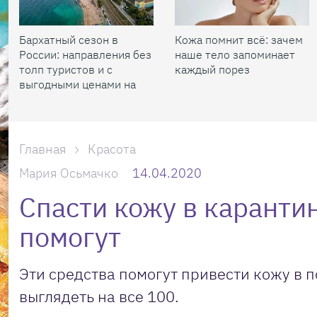
Бархатный сезон в
Кожа помнит всё: зачем
России: направления без
наше тело запоминает
толп туристов и с
каждый порез
выгодными ценами на
жилье
Главная
Красота
Мария Осьмачко
14.04.2020
Спасти кожу в карантин
помогут
Эти средства помогут привести кожу в 
выглядеть на все 100.