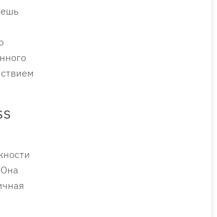
жешь
о
енного
йствием
ss
ожности
 Она
ичная