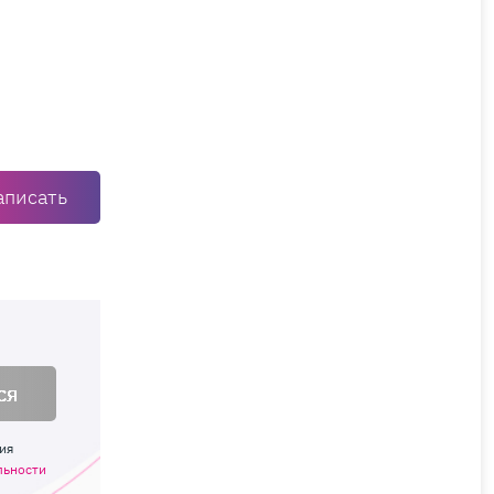
аписать
ся
ия
льности