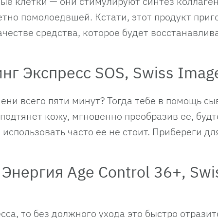
вые клетки — они стимулируют синтез коллаген
етно помолоедвшей. Кстати, этот продукт приг
ачестве средства, которое будет восстанавлива
г Экспресс SOS, Swiss Imag
мени всего пяти минут? Тогда тебе в помощь сы
подтянет кожу, мгновенно преобразив ее, будт
использовать часто ее не стоит. Прибереги д
Энергия Age Сontrol 36+, Swi
сса, то без должного ухода это быстро отразит