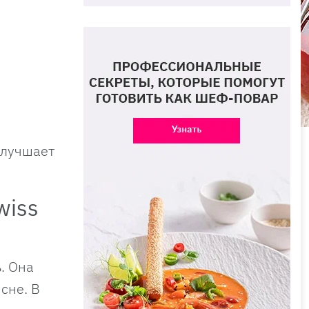
улучшает
wiss
. Она
сне. В