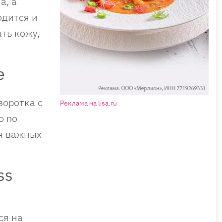
а, а
одится и
ть кожу,
e
воротка с
Реклама на lisa.ru
о по
ля важных
ss
ся на