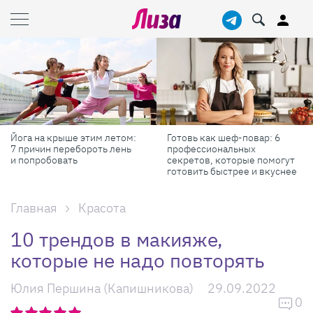
Готовь как шеф-повар: 6
Масштабные приключения:
профессиональных
самые красивые фестивали
секретов, которые помогут
России в августе
готовить быстрее и вкуснее
Главная
Красота
10 трендов в макияже,
которые не надо повторять
Юлия Першина (Капишникова)
29.09.2022
0