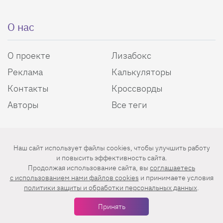
О нас
О проекте
Лизабокс
Реклама
Калькуляторы
Контакты
Кроссворды
Авторы
Все теги
Энциклопедия красоты
Наш сайт использует файлы cookies, чтобы улучшить работу
Пользовательское соглашение
и повысить эффективность сайта.
Политика конфиденциальности
Продолжая использование сайта, вы
соглашаетесь
c использованием нами файлов cookies
и принимаете условия
политики защиты и обработки персональных данных
.
Мы в соцсетях
Принять