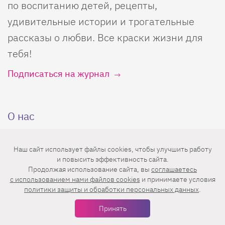
по воспитанию детей, рецепты,
удивительные истории и трогательные
рассказы о любви. Все краски жизни для
тебя!
Подписаться на журнал
О нас
О проекте
Лизабокс
Наш сайт использует файлы cookies, чтобы улучшить работу
и повысить эффективность сайта.
Реклама
Калькуляторы
Продолжая использование сайта, вы
соглашаетесь
Контакты
Кроссворды
c использованием нами файлов cookies
и принимаете условия
политики защиты и обработки персональных данных
.
Авторы
Все теги
Принять
Энциклопедия красоты