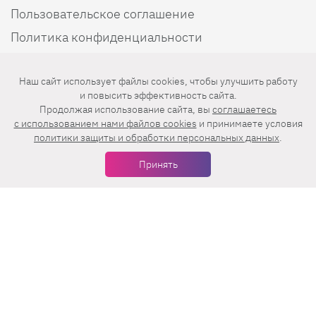
Пользовательское соглашение
Политика конфиденциальности
Наш сайт использует файлы cookies, чтобы улучшить работу
Мы в соцсетях
и повысить эффективность сайта.
Продолжая использование сайта, вы
соглашаетесь
c использованием нами файлов cookies
и принимаете условия
политики защиты и обработки персональных данных
.
Принять
Еженедельная рассылка с лучшими статьями
Нажимая на кнопку «Подписаться», вы принимаете условия
пользовательского соглашения
,
политики конфиденциальности
и