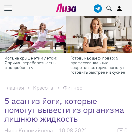
Готовь как шеф-повар: 6
Масштабные приключения:
профессиональных
самые красивые фестивали
секретов, которые помогут
России в августе
готовить быстрее и вкуснее
Главная
Красота
Фитнес
5 асан из йоги, которые
помогут вывести из организма
лишнюю жидкость
Нина Коломийцева
10.08.2021
0