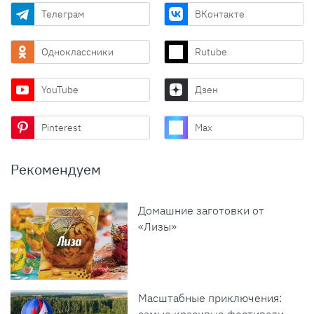
Телеграм
ВКонтакте
Одноклассники
Rutube
YouTube
Дзен
Pinterest
Max
Рекомендуем
Домашние заготовки от
«Лизы»
Масштабные приключения: