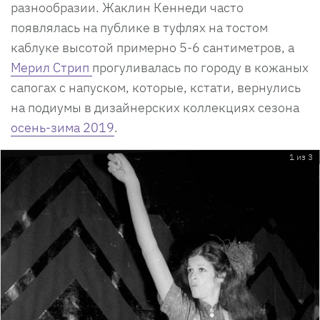
разнообразии. Жаклин Кеннеди часто
появлялась на публике в туфлях на тостом
каблуке высотой примерно 5-6 сантиметров, а
Мерил Стрип
прогуливалась по городу в кожаных
сапогах с напуском, которые, кстати, вернулись
на подиумы в дизайнерских коллекциях сезона
осень-зима 2019
.
1 из 3