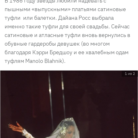
В 1986 году звезды любили надевать с
пышными «выпускными» платьями сатиновые
туфли или балетки. Дайана Росс выбрала
именно такие туфли для своей свадьбы. Сейчас
сатиновые и атласные туфли вновь вернулись в
обувные гардеробы девушек (во многом
благодаря Кэрри Бредшоу и ее хвалебным одам
туфлям Manolo Blahnik).
1 из 2