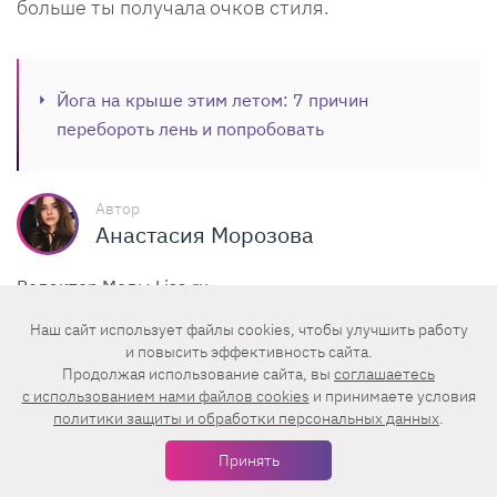
больше ты получала очков стиля.
Йога на крыше этим летом: 7 причин
перебороть лень и попробовать
Автор
Анастасия Морозова
Редактор Моды Lisa.ru
Наш сайт использует файлы cookies, чтобы улучшить работу
0,0 /
5,0 рейтинг статьи
5 реакций
и повысить эффективность сайта.
Какое впечатление произвела на вас эта статья?
Продолжая использование сайта, вы
соглашаетесь
c использованием нами файлов cookies
и принимаете условия
политики защиты и обработки персональных данных
.
1
1
1
1
1
Принять