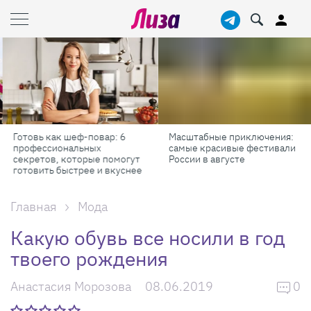
Масштабные приключения:
Продукты против бадов: чт
самые красивые фестивали
реально работает для
России в августе
красоты и здоровья
е
Главная
Мода
Какую обувь все носили в год
твоего рождения
Анастасия Морозова
08.06.2019
0