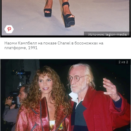
Источник: legion-media
Наоми Кэмпбелл на показе Chanel в босоножках на
платформе, 1991
2 из 2