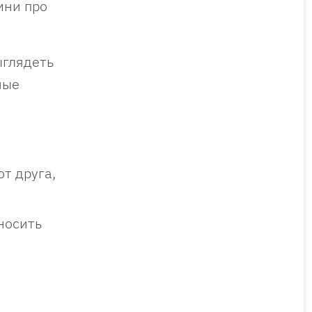
мни про
ыглядеть
ные
т друга,
носить