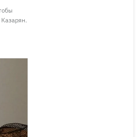
тобы
 Казарян.