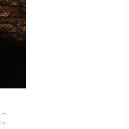
ь —
ки.