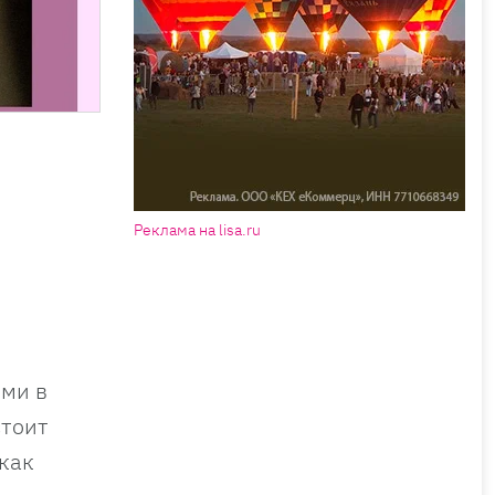
Реклама на lisa.ru
ими в
стоит
как