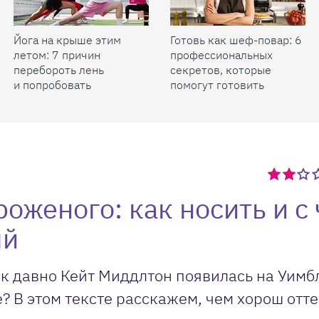
Йога на крыше этим
Готовь как шеф-повар: 6
летом: 7 причин
профессиональных
перебороть лень
секретов, которые
и попробовать
помогут готовить
быстрее и вкуснее
оженого: как носить и с
ый
ак давно Кейт Миддлтон появилась на Уимб
? В этом тексте расскажем, чем хорош отте