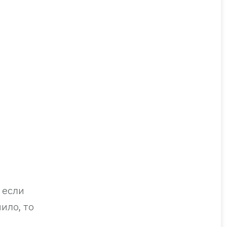
 если
ило, то