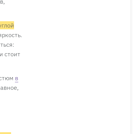
в,
углой
яркость.
ться:
и стоит
остюм
в
лавное,