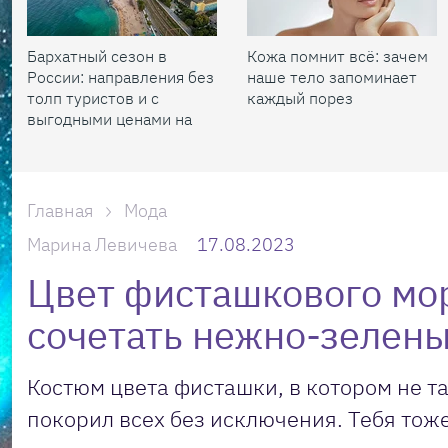
Бархатный сезон в
Кожа помнит всё: зачем
России: направления без
наше тело запоминает
толп туристов и с
каждый порез
выгодными ценами на
жилье
Главная
Мода
Марина Левичева
17.08.2023
Цвет фисташкового мор
сочетать нежно-зелен
Костюм цвета фисташки, в котором не т
покорил всех без исключения. Тебя тоже