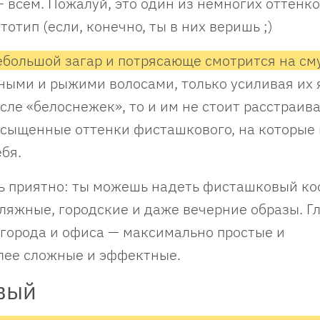
— всем. Пожалуй, это один из немногих оттенко
отип (если, конечно, ты в них веришь ;)
ебольшой загар и потрясающе смотрится на см
мными и рыжими волосами, только усиливая их 
исле «белоснежек», то и им не стоит расстраива
сыщенные оттенки фисташкового, на которые 
ебя.
нь приятно: ты можешь надеть фисташковый к
пляжные, городские и даже вечерние образы. Г
 города и офиса — максимально простые и
олее сложные и эффектные.
вый