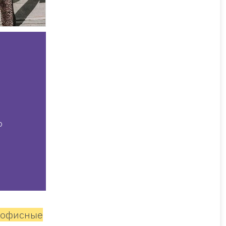
о
м офисные