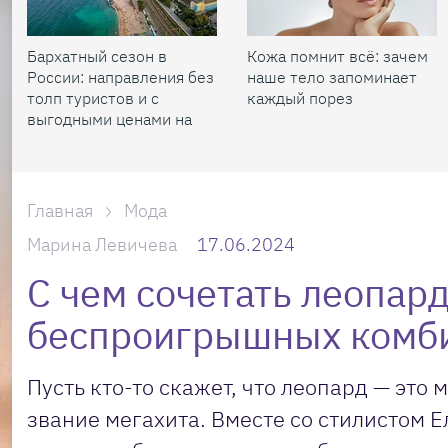
Бархатный сезон в
Кожа помнит всё: зачем
России: направления без
наше тело запоминает
толп туристов и с
каждый порез
выгодными ценами на
жилье
Главная
Мода
Марина Левичева
17.06.2024
С чем сочетать леопар
беспроигрышных комб
Пусть кто-то скажет, что леопард — это
звание мегахита. Вместе со стилистом 