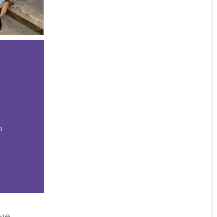
о
мые