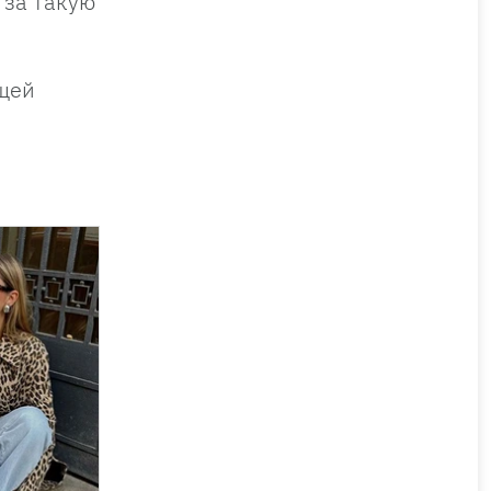
 за такую
ущей