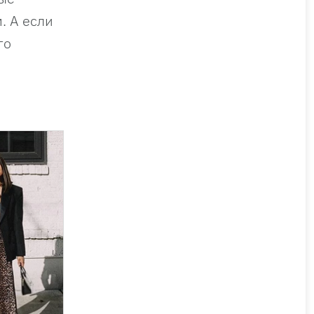
. А если
го