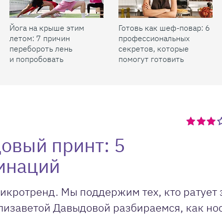
Йога на крыше этим
Готовь как шеф-повар: 6
летом: 7 причин
профессиональных
перебороть лень
секретов, которые
и попробовать
помогут готовить
быстрее и вкуснее
довый принт: 5
инаций
 микротренд. Мы поддержим тех, кто ратует 
Елизаветой Давыдовой разбираемся, как но