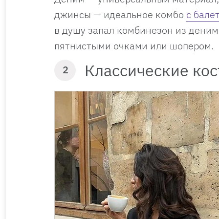
джинсы — идеальное комбо
с бале
в душу запал комбинезон из денима
пятнистыми очками или шопером.
Классические ко
2