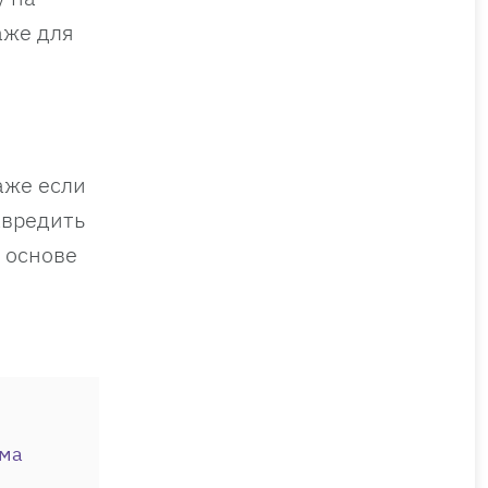
аже для
аже если
авредить
 основе
ама