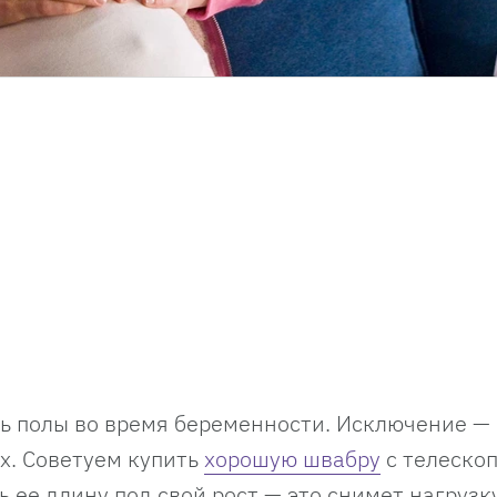
ть полы во время беременности. Исключение — 
х. Советуем купить
хорошую швабру
с телеско
 ее длину под свой рост — это снимет нагрузк