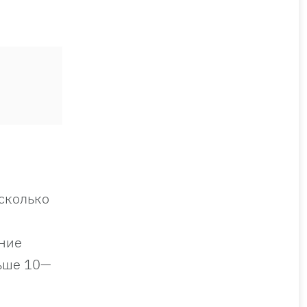
есколько
ение
льше 10—