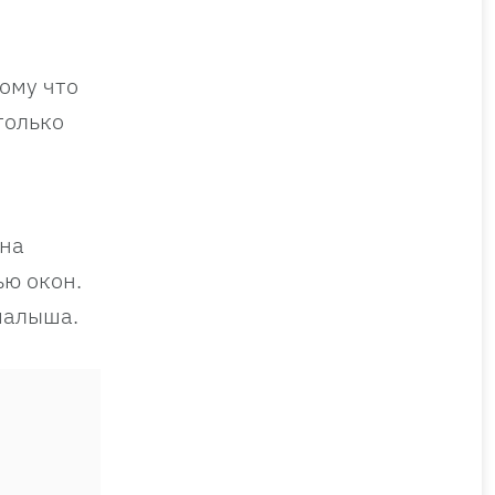
ому что
только
 на
ью окон.
 малыша.