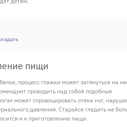
одят детям.
рогадать
вление пищи
белья, процесс глажки может затянуться на н
комендуют проводить над собой подобные
ногах может спровоцировать отеки ног, наруш
риального давления. Старайся гладить не бо
тносится и к приготовлению пищи.