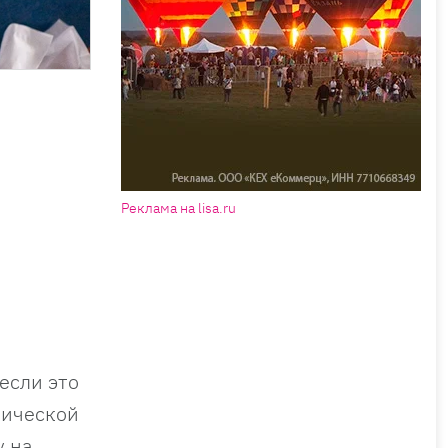
Реклама на lisa.ru
если это
пической
у на