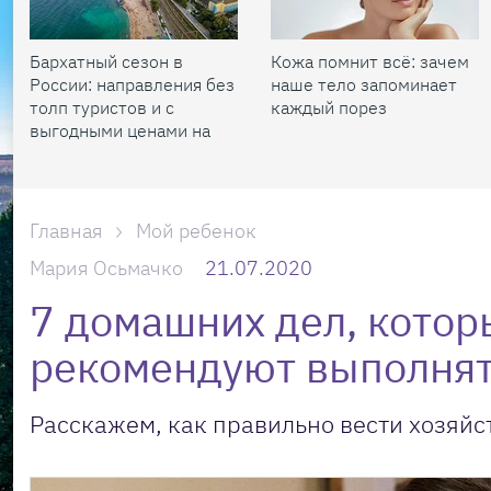
Бархатный сезон в
Кожа помнит всё: зачем
России: направления без
наше тело запоминает
толп туристов и с
каждый порез
выгодными ценами на
жилье
Главная
Мой ребенок
Мария Осьмачко
21.07.2020
7 домашних дел, котор
рекомендуют выполнят
Расскажем, как правильно вести хозяй