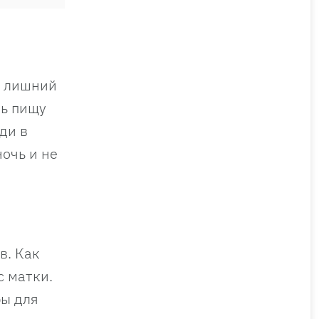
т лишний
ть пищу
ди в
очь и не
в. Как
с матки.
ры для