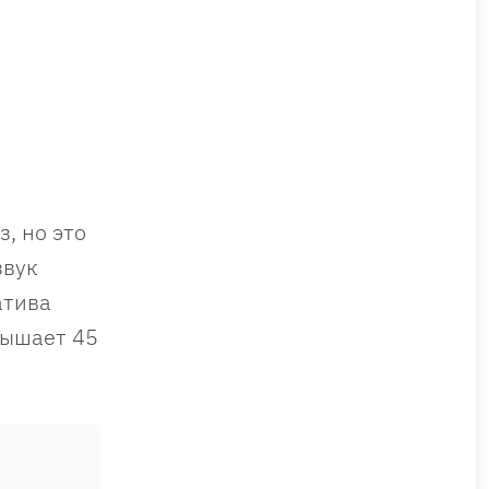
, но это
звук
атива
вышает 45