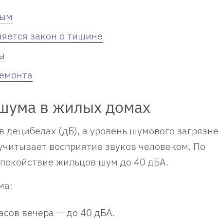
ным
няется закон о тишине
ы
ремонта
шума в жилых домах
 децибелах (дБ), а уровень шумового загрязн
 учитывает восприятие звуков человеком. По
покойствие жильцов шум до 40 дБА.
ма:
асов вечера — до 40 дБА.