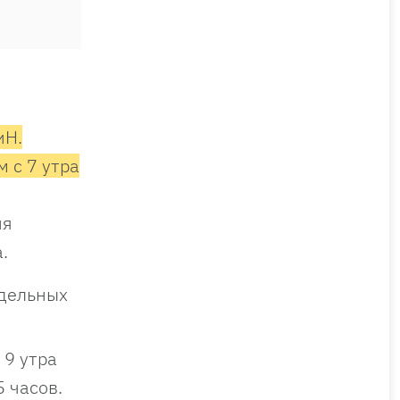
иН.
 с 7 утра
ия
.
тдельных
 9 утра
5 часов.