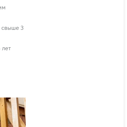
им
я свыше 3
 лет