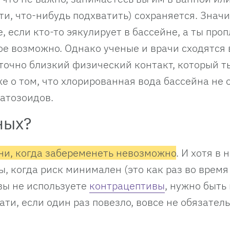
ти, что-нибудь подхватить) сохраняется. Значит
, если кто-то эякулирует в бассейне, а ты пр
ое возможно. Однако ученые и врачи сходятся 
аточно близкий физический контакт, который т
е о том, что хлорированная вода бассейна не 
матозоидов.
ных?
ни, когда забеременеть невозможно
. И хотя в 
, когда риск минимален (это как раз во время
 вы не используете
контрацептивы
, нужно быть
ати, если один раз повезло, вовсе не обязател