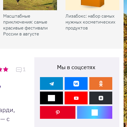
Масштабные
Лизабокс: набор самых
приключения: самые
нужных косметических
красивые фестивали
продуктов
России в августе
Мы в соцсетях
1
,
арди,
 — с