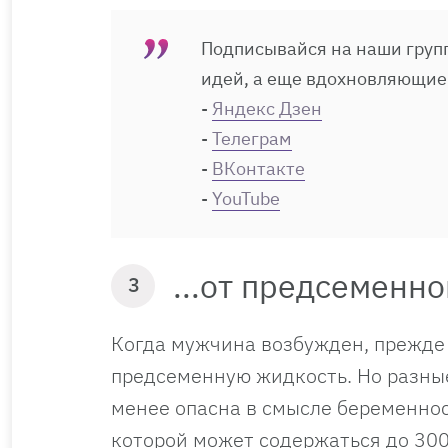
Подписывайся на наши групп
идей, а еще вдохновляющие
-
Яндекс Дзен
-
Телеграм
-
ВКонтакте
-
YouTube
...от предсеменн
3
Когда мужчина возбужден, прежде 
предсеменную жидкость. Но разные
менее опасна в смысле беременност
которой может содержаться до 30