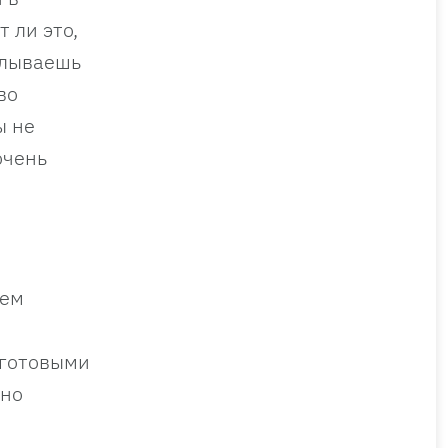
 ли это,
оплываешь
во
ы не
очень
нем
 готовыми
ьно