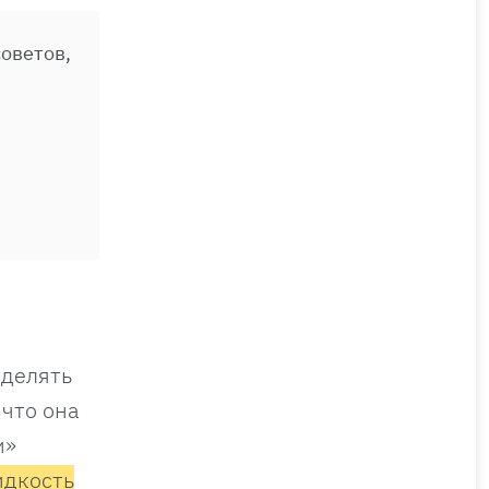
оветов,
ыделять
 что она
и»
идкость