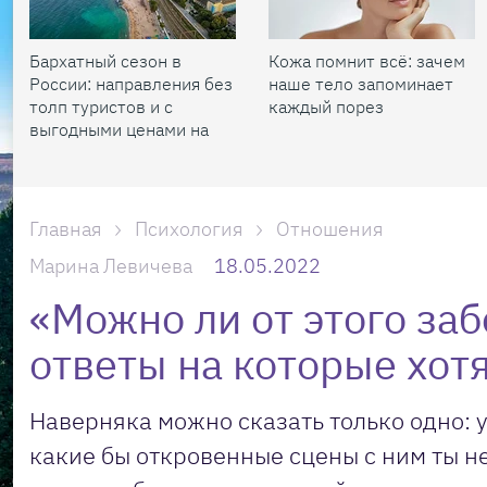
Бархатный сезон в
Кожа помнит всё: зачем
России: направления без
наше тело запоминает
толп туристов и с
каждый порез
выгодными ценами на
жилье
Главная
Психология
Отношения
Марина Левичева
18.05.2022
«Можно ли от этого заб
ответы на которые хотя
Наверняка можно сказать только одно: у
какие бы откровенные сцены с ним ты не