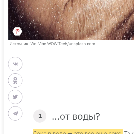
Источник: We-Vibe WOW Tech/unsplash.com
...от воды?
1
Cекс в воде — это все еще секс.
Так