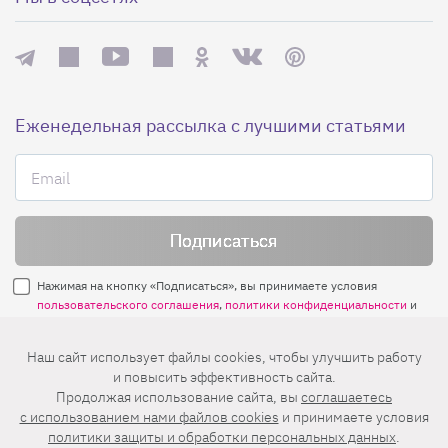
Еженедельная рассылка с лучшими статьями
Нажимая на кнопку «Подписаться», вы принимаете условия
пользовательского соглашения
,
политики конфиденциальности
и
правила рассылок
.
Наш сайт использует файлы cookies, чтобы улучшить работу
и повысить эффективность сайта.
Нашли ошибку? Выделите ее и нажмите
Продолжая использование сайта, вы
соглашаетесь
Ctrl+Enter
c использованием нами файлов cookies
и принимаете условия
политики защиты и обработки персональных данных
.
© 2026 АО «БКМ», ОГРН 1027739494584, ИНН 7705056238