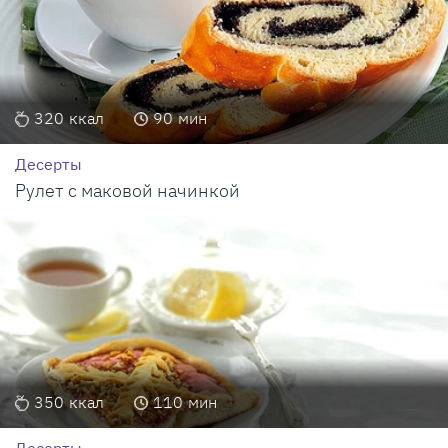
320
ккал
90
мин
Десерты
Рулет с маковой начинкой
350
ккал
110
мин