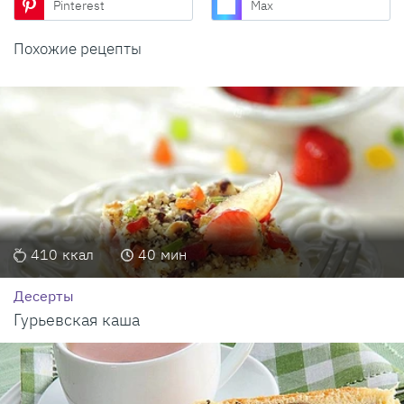
Pinterest
Max
Похожие рецепты
410
ккал
40
мин
Десерты
Гурьевская каша