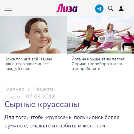
Йога на крыше этим летом:
Готовь как шеф-повар: 6
7 причин перебороть лень
профессиональных
и попробовать
секретов, которые помогут
готовить быстрее и вкуснее
Главная
Рецепты
Lisa.ru
07.03.2018
Сырные круассаны
Для того, чтобы круассаны получились более
румяные, смажьте их взбитым желтком.