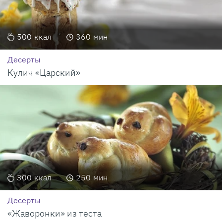
500
ккал
360
мин
Десерты
Кулич «Царский»
300
ккал
250
мин
Десерты
«Жаворонки» из теста