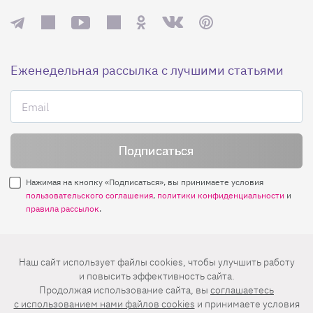
Еженедельная рассылка с лучшими статьями
Нажимая на кнопку «Подписаться», вы принимаете условия
пользовательского соглашения
,
политики конфиденциальности
и
правила рассылок
.
Нашли ошибку? Выделите ее и нажмите
Наш сайт использует файлы cookies, чтобы улучшить работу
Ctrl+Enter
и повысить эффективность сайта.
Продолжая использование сайта, вы
соглашаетесь
© 2026 АО «БКМ», ОГРН 1027739494584, ИНН 7705056238
c использованием нами файлов cookies
и принимаете условия
127018, Москва, ул. Полковая, д. 3, стр. 4, помещение I, комн. 23