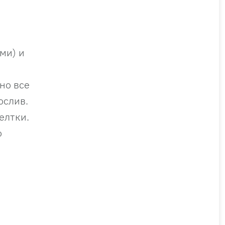
ми) и
но все
ослив.
елтки.
о