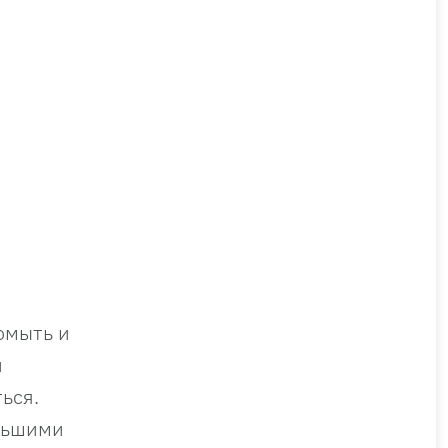
омыть и
и
ься.
ольшими