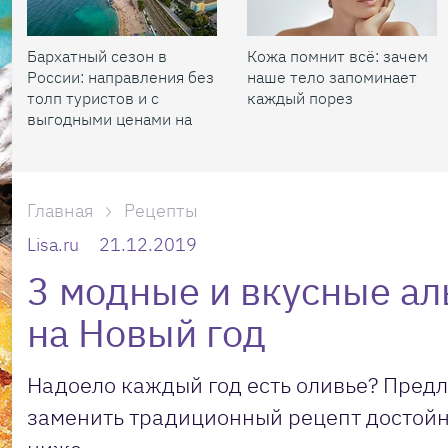
Бархатный сезон в
Кожа помнит всё: зачем
России: направления без
наше тело запоминает
толп туристов и с
каждый порез
выгодными ценами на
жилье
Главная
Рецепты
Lisa.ru
21.12.2019
3 модные и вкусные ал
на Новый год
Надоело каждый год есть оливье? Предл
заменить традиционный рецепт достойн