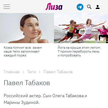
Йога на крыше этим летом:
Готовь как шеф-повар: 6
7 причин перебороть лень
профессиональных
и попробовать
секретов, которые помогут
готовить быстрее и вкуснее
Главная
Теги
Павел Табаков
Павел Табаков
Российский актер. Сын Олега Табакова и
Марины Зудиной.