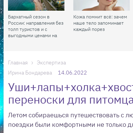
Бархатный сезон в
Кожа помнит всё: зачем
России: направления без
наше тело запоминает
толп туристов и с
каждый порез
выгодными ценами на
жилье
Главная
Экспертиза
Ирина Бондарева
14.06.2022
Уши+лапы+холка+хвост
переноски для питомц
Летом собираешься путешествовать с лю
поездки были комфортными не только для