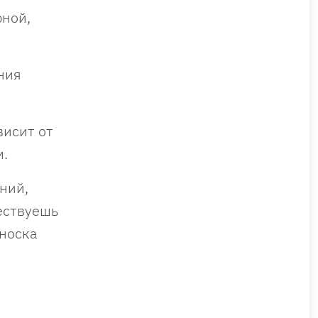
рной,
ния
висит от
м.
ний,
ествуешь
еноска