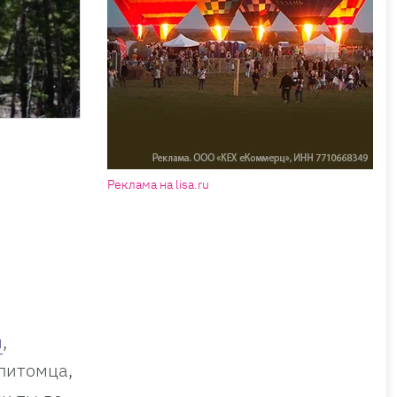
Реклама на lisa.ru
й
,
питомца,