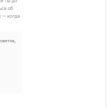
ли ты до
ься об
х — когда
оветов,
и