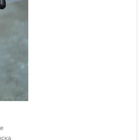
ие
оска