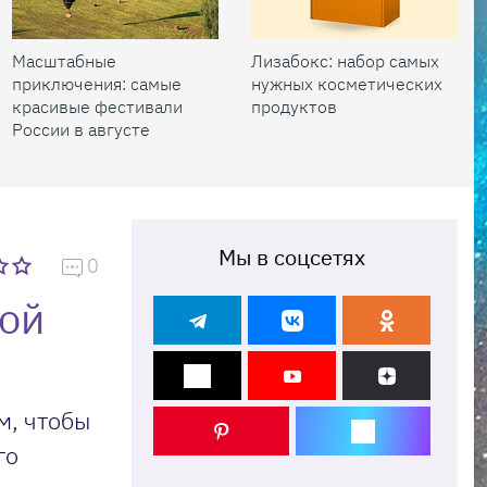
Масштабные
Лизабокс: набор самых
приключения: самые
нужных косметических
красивые фестивали
продуктов
России в августе
Мы в соцсетях
0
ой
м, чтобы
го