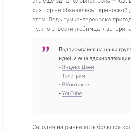
это еще одна головная боль — как в
сих пор не обзавелась переноской 
этом. Ведь сумка-переноска пригоди
нужно отвезти любимца к ветеринару
Подписывайся на наши групп
идей, а еще вдохновляющие
-
Яндекс Дзен
-
Телеграм
-
ВКонтакте
-
YouTube
Сегодня на рынке есть большое ко