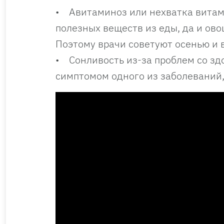
• Авитаминоз или нехватка витам
полезных веществ из еды, да и ов
Поэтому врачи советуют осенью и
• Сонливость из-за проблем со зд
симптомом одного из заболеваний, 