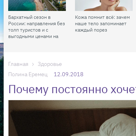
Бархатный сезон в
Кожа помнит всё: зачем
России: направления без
наше тело запоминает
толп туристов и с
каждый порез
выгодными ценами на
жилье
Главная
Здоровье
Полина Еремец
12.09.2018
Почему постоянно хоче