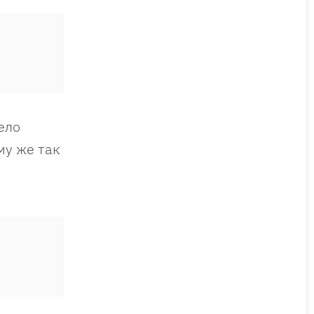
ело
му же так