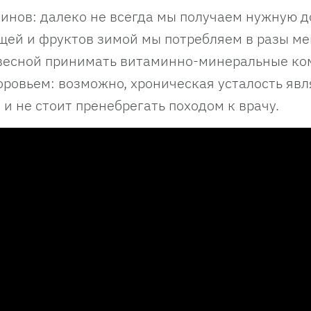
инов: далеко не всегда мы получаем нужную д
ощей и фруктов зимой мы потребляем в разы м
 весной принимать витаминно-минеральные ко
оровьем: возможно, хроническая усталость явл
и не стоит пренебрегать походом к врачу.