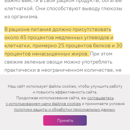
Важно ввести в свой рацион продукты, богатые
клетчаткой. Они способствуют выводу глюкозы
из организма.
В рационе питания должно присутствовать
около 45 процентов медленных углеводов и
клетчатки, примерно 25 процентов белков и 30
процентов ненасыщенных жиров.
При этом
свежие зеленые овощи можно употреблять
практически в неограниченном количестве, не
учитывая их в данной схеме.
Наш сайт использует файлы cookies, чтобы улучшить работу
В плане термической обработке необходимо
и повысить эффективность сайта.
Продолжая использование сайта, вы
соглашаетесь
отдавать предпочтение варке, готовке блюд на
c использованием нами файлов cookies
и принимаете условия
пару и тушению. Три эти варианта
политики защиты и обработки персональных данных
.
приготовления пищи наиболее приближены к
Принять
правильному питанию и точно не навредят