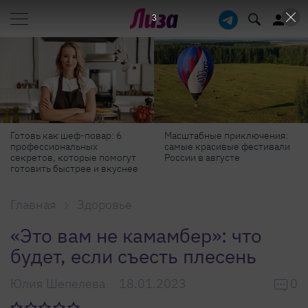
2
Масштабные приключения:
Продукты против бадов: что
самые красивые фестивали
реально работает для
России в августе
красоты и здоровья
Главная
Здоровье
«Это вам не камамбер»: что
будет, если съесть плесень
Юлия Шепелева
18.01.2023
0