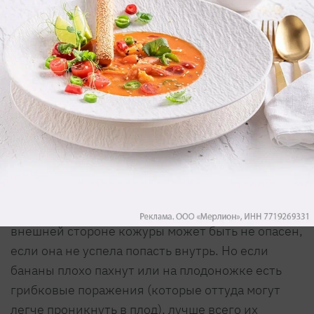
К заплесневелым продуктам, которые можно не
утилизировать целиком, относятся продукты с
меньшим содержанием влаги: твердые
сыры
или
твердые овощи, такие как капуста, болгарский
перец, морковь. Но в данном случае следует
срезать по крайней мере 1-2 см вокруг пятен
плесени, чтобы попытаться удалить как можно
больше спор.
Безопасность другой еды зависит от конкретной
ситуации. Например, банан с плесенью на
внешней стороне кожуры может быть не опасен,
если она не успела попасть внутрь. Но если
бананы плохо пахнут или на плодоножке есть
грибковые поражения (которые оттуда могут
легче проникнуть в плод), лучше всего их