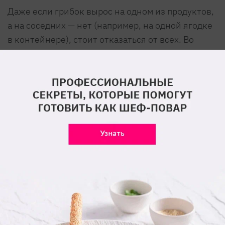
Даже если грибок вырос на одном из продуктов,
а на соседних — нет (например, на одной ягодке
в контейнере), стоит отказаться от всех. Во
фруктах или ягодах много влаги, такая плесень
может содержать опасные бактерии, которые
быстро заражают здоровую на вид пищу.
Некоторые продукты обязательно нужно
выбросить, если они заплесневели, в том числе:
Мягкие овощи, фрукты.
Мясные блюда.
Йогурты.
Джемы, желе.
Арахисовое масло.