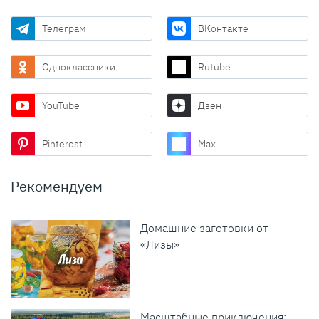
Телеграм
ВКонтакте
Одноклассники
Rutube
YouTube
Дзен
Pinterest
Max
Рекомендуем
Домашние заготовки от
«Лизы»
Масштабные приключения: