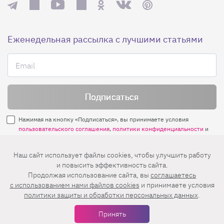
Еженедельная рассылка с лучшими статьями
Нажимая на кнопку «Подписаться», вы принимаете условия
пользовательского соглашения
,
политики конфиденциальности
и
правила рассылок
.
Наш сайт использует файлы cookies, чтобы улучшить работу
и повысить эффективность сайта.
Нашли ошибку? Выделите ее и нажмите
Продолжая использование сайта, вы
соглашаетесь
Ctrl+Enter
c использованием нами файлов cookies
и принимаете условия
политики защиты и обработки персональных данных
.
© 2026 АО «БКМ», ОГРН 1027739494584, ИНН 7705056238
127018, Москва, ул. Полковая, д. 3, стр. 4, помещение I, комн. 23
Принять
16+