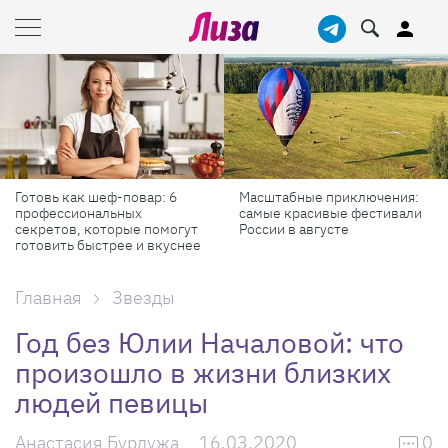
Масштабные приключения:
Продукты против бадов: что
самые красивые фестивали
реально работает для
России в августе
красоты и здоровья
Главная
Звезды
Год без Юлии Началовой: что
произошло в жизни близких
людей певицы
Анастасия Бурдужа
16.03.2020
0