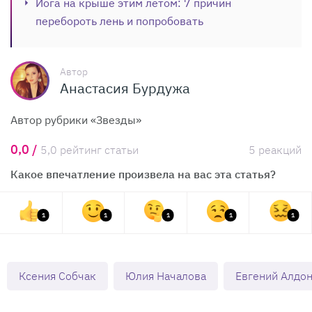
Йога на крыше этим летом: 7 причин
перебороть лень и попробовать
Автор
Анастасия Бурдужа
Автор рубрики «Звезды»
0,0 /
5,0 рейтинг статьи
5 реакций
Какое впечатление произвела на вас эта статья?
1
1
1
1
1
Ксения Собчак
Юлия Началова
Евгений Алдо