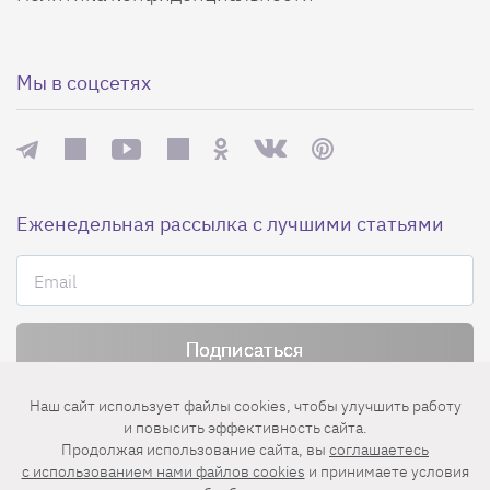
Мы в соцсетях
Еженедельная рассылка с лучшими статьями
Нажимая на кнопку «Подписаться», вы принимаете условия
Наш сайт использует файлы cookies, чтобы улучшить работу
пользовательского соглашения
,
политики конфиденциальности
и
и повысить эффективность сайта.
правила рассылок
.
Продолжая использование сайта, вы
соглашаетесь
c использованием нами файлов cookies
и принимаете условия