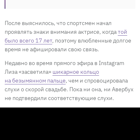
После выяснилось, что спортсмен начал
проявлять знаки внимания актрисе, когда
той
было всего 17 лет
, поэтому влюбленные долгое
время не афишировали свою связь.
Недавно во время прямого эфира в Instagram
Лиза «засветила»
шикарное кольцо
на безымянном пальце
, чем и спровоцировала
слухи о скорой свадьбе. Пока ни она, ни Авербух
не подтвердили соответствующие слухи.