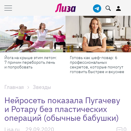
Готовь как шеф-повар: 6
Масштабные приключения:
профессиональных
самые красивые фестивали
секретов, которые помогут
России в августе
готовить быстрее и вкуснее
Главная
Звезды
Нейросеть показала Пугачеву
и Ротару без пластических
операций (обычные бабушки)
Lisa.ru
29.09.2020
0