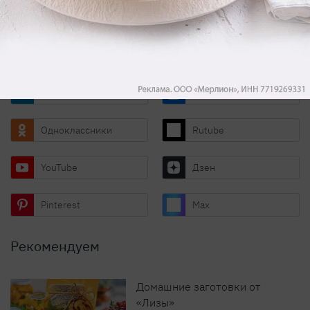
Мы в соцсетях и на видеоплатформах
Телеграм
ВКонтакте
Одноклассники
Rutube
YouTube
Дзен
Pinterest
Max
Рекомендуем
Домашние заготовки от
«Лизы»