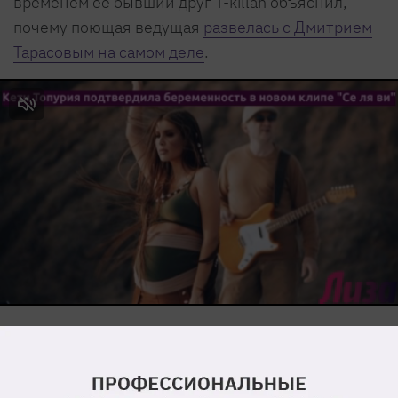
временем ее бывший друг T-killah объяснил,
почему поющая ведущая
развелась с Дмитрием
Тарасовым на самом деле
.
Йога на крыше этим летом: 7 причин
перебороть лень и попробовать