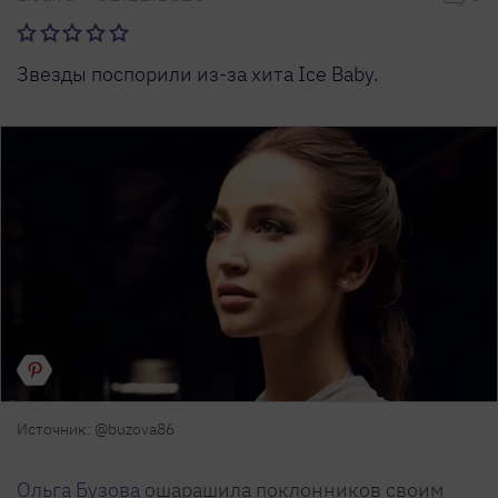
Звезды поспорили из-за хита Ice Baby.
Источник: @buzova86
Ольга Бузова
ошарашила поклонников своим