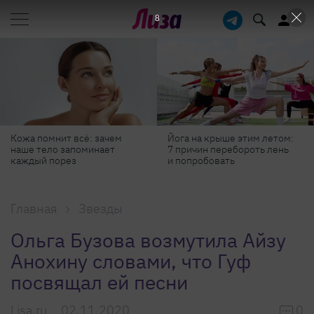
7
Йога на крыше этим летом:
Готовь как шеф-повар: 6
7 причин перебороть лень
профессиональных
и попробовать
секретов, которые помогут
готовить быстрее и вкуснее
Главная
Звезды
Ольга Бузова возмутила Айзу
Анохину словами, что Гуф
посвящал ей песни
Lisa.ru
02.11.2020
0