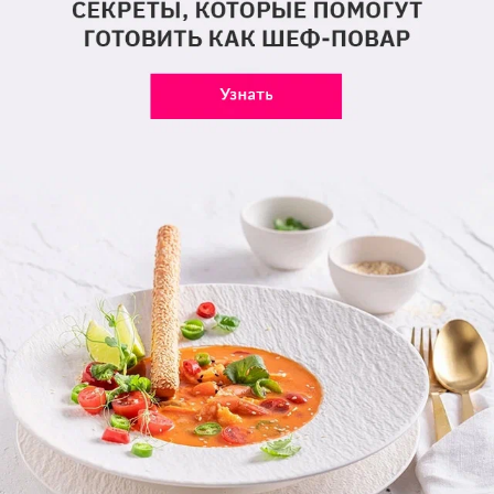
0,0 /
5,0 рейтинг статьи
0 реакций
Какое впечатление произвела на вас эта статья?
Ольга Бузова
Гуф
Айза Анохина (Долматова)
Комментарии
Мы знаем, вам есть что сказать!
Написать
Поделиться ссылкой