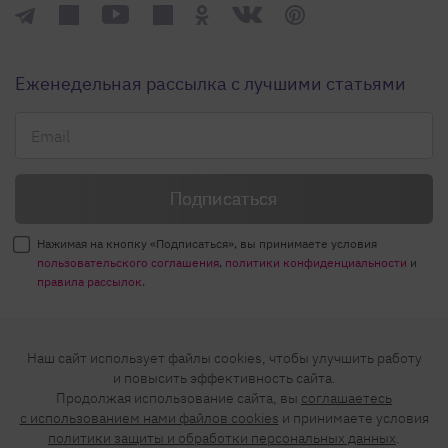
Еженедельная рассылка с лучшими статьями
Нажимая на кнопку «Подписаться», вы принимаете условия
пользовательского соглашения
,
политики конфиденциальности
и
правила рассылок
.
Нашли ошибку? Выделите ее и нажмите
Наш сайт использует файлы cookies, чтобы улучшить работу
Ctrl+Enter
и повысить эффективность сайта.
Продолжая использование сайта, вы
соглашаетесь
© 2026 АО «БКМ», ОГРН 1027739494584, ИНН 7705056238
c использованием нами файлов cookies
и принимаете условия
127018, Москва, ул. Полковая, д. 3, стр. 4, помещение I, комн. 23
политики защиты и обработки персональных данных
.
16+