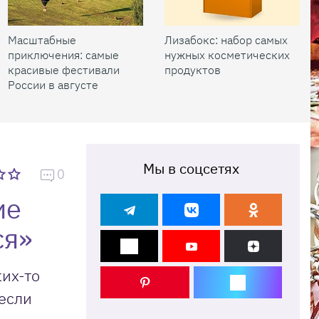
Масштабные
Лизабокс: набор самых
приключения: самые
нужных косметических
красивые фестивали
продуктов
России в августе
Мы в соцсетях
0
ие
ся»
ких-то
если