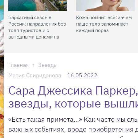
Бархатный сезон в
Кожа помнит всё: зачем
России: направления без
наше тело запоминает
толп туристов и с
каждый порез
выгодными ценами на
жилье
Главная
Звезды
Мария Спиридонова
16.05.2022
Сара Джессика Паркер,
звезды, которые вышли
«Есть такая примета…» Как часто мы слы
важных событиях, вроде приобретения д