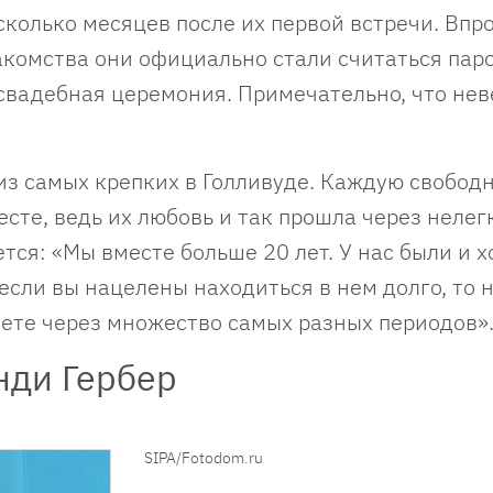
колько месяцев после их первой встречи. Впро
акомства они официально стали считаться паро
свадебная церемония. Примечательно, что нев
 из самых крепких в Голливуде. Каждую свобод
сте, ведь их любовь и так прошла через нелег
тся: «Мы вместе больше 20 лет. У нас были и х
И если вы нацелены находиться в нем долго, то 
дете через множество самых разных периодов»
нди Гербер
SIPA/Fotodom.ru