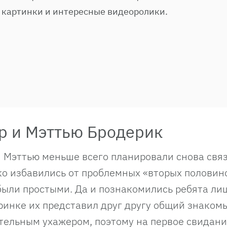
 картинки и интересные видеоролики.
р и Мэттью Бродерик
и Мэттью меньше всего планировали снова свя
ко избавились от проблемных «вторых половин
были простыми. Да и познакомились ребята ли
ринке их представил друг другу общий знаком
тельным ухажером, поэтому на первое свидани