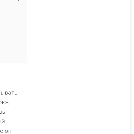
зывать
ок»,
шь
ый.
е он