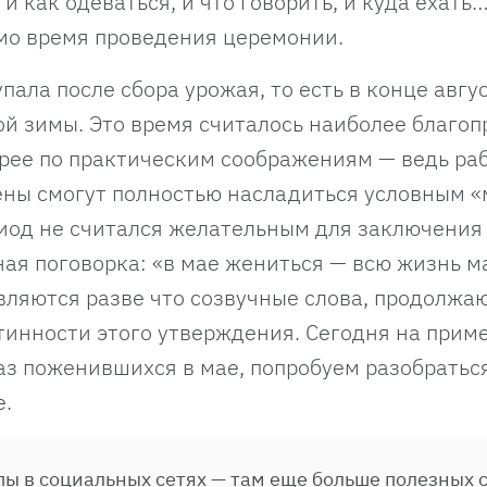
и как одеваться, и что говорить, и куда ехать
амо время проведения церемонии.
ала после сбора урожая, то есть в конце авгу
мой зимы. Это время считалось наиболее благо
корее по практическим соображениям — ведь ра
ены смогут полностью насладиться условным 
риод не считался желательным для заключения
ная поговорка: «в мае жениться — всю жизнь м
ляются разве что созвучные слова, продолжа
тинности этого утверждения. Сегодня на прим
раз поженившихся в мае, попробуем разобратьс
е.
ы в социальных сетях — там еще больше полезных с