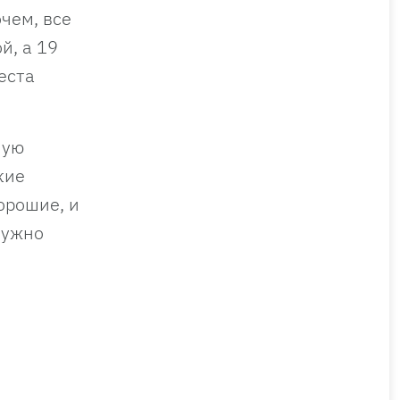
чем, все
й, а 19
еста
ную
кие
орошие, и
нужно
.