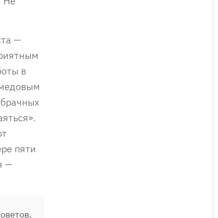
… Не
ста —
приятным
боты в
«медовым
 брачных
аяться».
ют
ере пяти
я —
оветов,