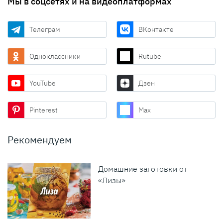
Мы в соцсетях и на видеоплатформах
Телеграм
ВКонтакте
Одноклассники
Rutube
YouTube
Дзен
Pinterest
Max
Рекомендуем
Домашние заготовки от
«Лизы»