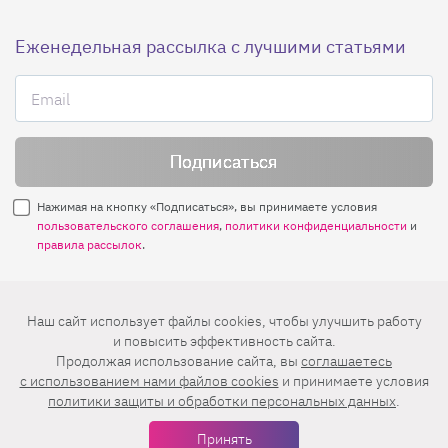
Еженедельная рассылка с лучшими статьями
Нажимая на кнопку «Подписаться», вы принимаете условия
пользовательского соглашения
,
политики конфиденциальности
и
правила рассылок
.
Нашли ошибку? Выделите ее и нажмите
Наш сайт использует файлы cookies, чтобы улучшить работу
Ctrl+Enter
и повысить эффективность сайта.
Продолжая использование сайта, вы
соглашаетесь
© 2026 АО «БКМ», ОГРН 1027739494584, ИНН 7705056238
c использованием нами файлов cookies
и принимаете условия
127018, Москва, ул. Полковая, д. 3, стр. 4, помещение I, комн. 23
политики защиты и обработки персональных данных
.
16+
Дизайн сайта —
Студия Евгения и Ольги Апрель
Принять
Иконки в меню —
flaticon